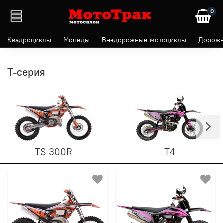
0
Квадроциклы
Мопеды
Внедорожные мотоциклы
Дорожн
T-серия
TS 300R
T4