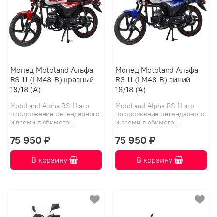
Мопед Motoland Альфа
Мопед Motoland Альфа
RS 11 (LM48-B) красный
RS 11 (LM48-B) синий
18/18 (А)
18/18 (А)
MotoLand Alpha RS 11 это
MotoLand Alpha RS 11 это
продолжение легендарного
продолжение легендарного
и всеми любимого...
и всеми любимого...
75 950 ₽
75 950 ₽
В корзину
В корзину