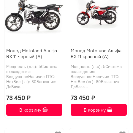
Мопед Motoland Альфа
Мопед Motoland Альфа
RX 11 черный (A)
RX 11 красный (А)
Мощность (л.с): 5Система
Мощность (л.с): 5Система
охлаждения:
охлаждения:
ВоздушноеНаличие ПТС:
ВоздушноеНаличие ПТС:
НетВес (кг): 80Багажник:
НетВес (кг): 80Багажник:
ДаБаза...
ДаБаза...
73 450 ₽
73 450 ₽
В корзину
В корзину