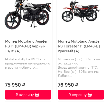
Мопед Motoland Альфа
Мопед Motoland Альфа
RS 11 (LM48-B) черный
RS Forester 11 (LM48-B)
18/18 (А)
красный (A)
MotoLand Alpha RS 11 это
Мощность (л.с): 5Система
продолжение легендарного
охлаждения:
и всеми любимого...
ВоздушноеНаличие ПТС:
НетВес (кг): 80Багажник:
ДаБаза...
75 950 ₽
76 950 ₽
В корзину
В корзину