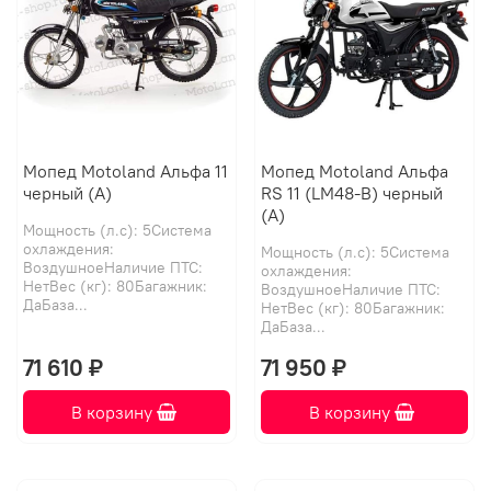
Мопед Motoland Альфа 11
Мопед Motoland Альфа
черный (А)
RS 11 (LM48-B) черный
(А)
Мощность (л.с): 5Система
охлаждения:
Мощность (л.с): 5Система
ВоздушноеНаличие ПТС:
охлаждения:
НетВес (кг): 80Багажник:
ВоздушноеНаличие ПТС:
ДаБаза...
НетВес (кг): 80Багажник:
ДаБаза...
71 610 ₽
71 950 ₽
В корзину
В корзину