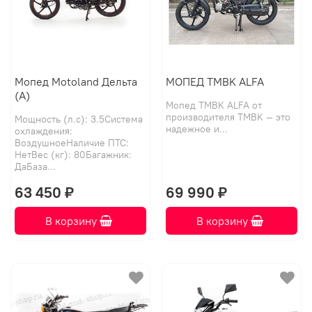
Мопед Motoland Дельта
МОПЕД TMBK ALFA
(А)
Мопед TMBK ALFA от
производителя TMBK — это
Мощность (л.с): 3.5Система
надежное и...
охлаждения:
ВоздушноеНаличие ПТС:
НетВес (кг): 80Багажник:
ДаБаза...
63 450 ₽
69 990 ₽
В корзину
В корзину