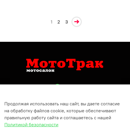
1
2
3
Продолжая использовать наш сайт, вы даете согласие
+79809150732
на обработку файлов cookie, которые обеспечивают
Респ Татарстан, г Бугульма, ул Хусаина Ямашева, д 10
правильную работу сайта и соглашаетесь с нашей
Политикой безопасности