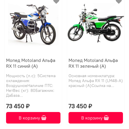
Мопед Motoland Альфа
Мопед Motoland Альфа
RX 11 синий (A)
RX 11 зеленый (А)
Мощность (л.с): 5Система
Основная номенклатура:
охлаждения:
Мопед Альфа RX 11 (LM48-A)
ВоздушноеНаличие ПТС:
красный (А)Ссылка на...
НетВес (кг): 80Багажник:
ДаБаза...
73 450 ₽
73 450 ₽
В корзину
В корзину