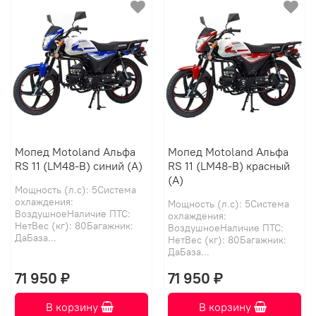
Мопед Motoland Альфа
Мопед Motoland Альфа
RS 11 (LM48-B) синий (А)
RS 11 (LM48-B) красный
(А)
Мощность (л.с): 5Система
охлаждения:
Мощность (л.с): 5Система
ВоздушноеНаличие ПТС:
охлаждения:
НетВес (кг): 80Багажник:
ВоздушноеНаличие ПТС:
ДаБаза...
НетВес (кг): 80Багажник:
ДаБаза...
71 950 ₽
71 950 ₽
В корзину
В корзину