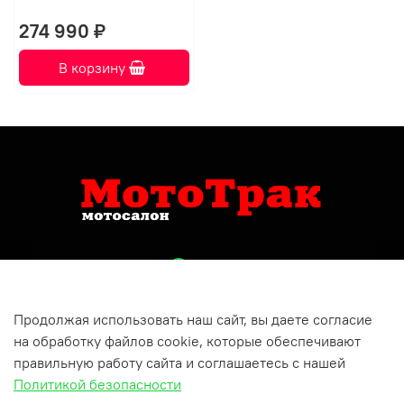
274 990 ₽
В корзину
Продолжая использовать наш сайт, вы даете согласие
+79809150732
на обработку файлов cookie, которые обеспечивают
Респ Татарстан, г Бугульма, ул Хусаина Ямашева, д 10
правильную работу сайта и соглашаетесь с нашей
Политикой безопасности