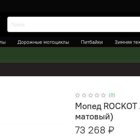
лы
Дорожные мотоциклы
Питбайки
Зимняя те
(0)
Мопед ROCKOT 
матовый)
73 268 ₽