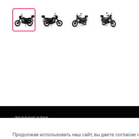
+79809150732
Респ Татарстан, г Бугульма, ул Хусаина Ямашева, 
Продолжая использовать наш сайт, вы даете согласие 