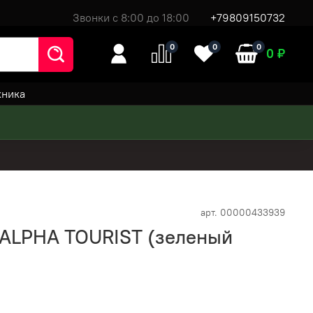
Звонки с 8:00 до 18:00
+79809150732
0
0
0
0 ₽
хника
арт.
00000433939
ALPHA TOURIST (зеленый