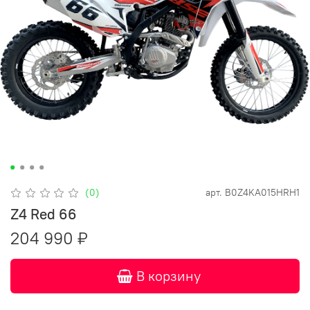
(0)
арт.
B0Z4KA015HRH1
Z4 Red 66
204 990 ₽
В корзину