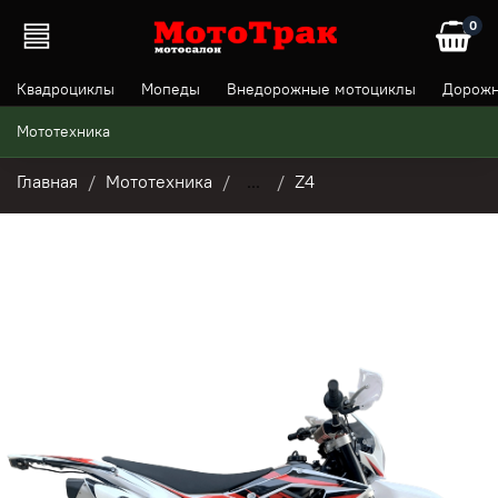
0
Квадроциклы
Мопеды
Внедорожные мотоциклы
Дорожн
Мототехника
Главная
Мототехника
...
Z4