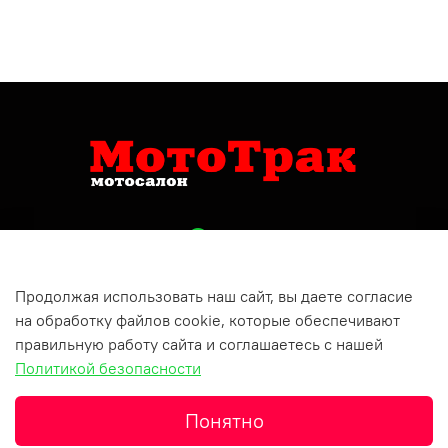
Чрезвычайно удачный, сбалансированный и
комфортный мотоцикл. Современный яркий дизайн
пластика.
Читать дальше
Читать подробнее
Продолжая использовать наш сайт, вы даете согласие
+79809150732
на обработку файлов cookie, которые обеспечивают
Респ Татарстан, г Бугульма, ул Хусаина Ямашева, д 10
правильную работу сайта и соглашаетесь с нашей
Политикой безопасности
Понятно