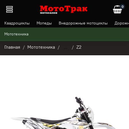
0
Квадроциклы
Мопеды
Внедорожные мотоциклы
Дорожн
Мототехника
Главная
Мототехника
...
Z2