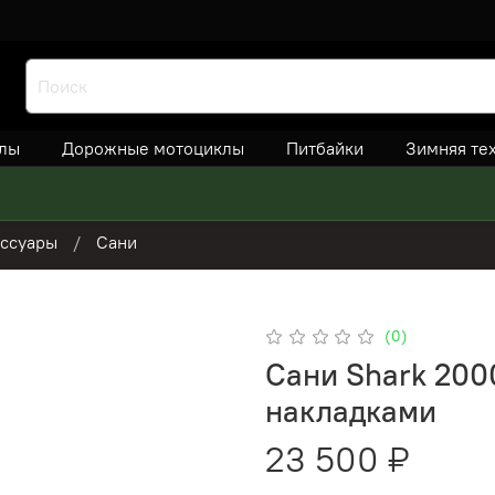
лы
Дорожные мотоциклы
Питбайки
Зимняя те
ссуары
Сани
(0)
Сани Shark 2000
накладками
23 500 ₽