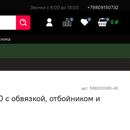
Звонки с 8:00 до 18:00
+79809150732
0
0
0
0 ₽
хника
арт.
599200080-40
 с обвязкой, отбойником и