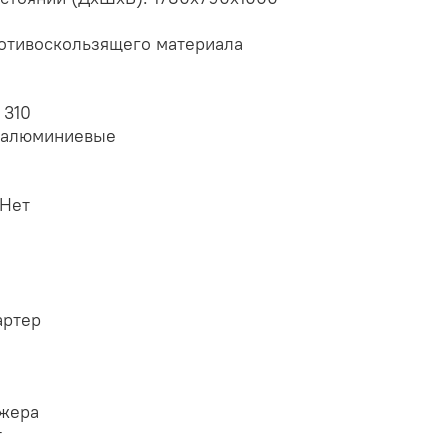
отивоскользящего материала
 310
е алюминиевые
 Нет
артер
джера
т