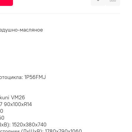
оздушно-масляное
отоцикла: 1P56FMJ
kuni VM26
7 90х100хR14
60
50
ШхВ): 1520х380х740
остоянии (ДхШхВ): 1780х790х1060