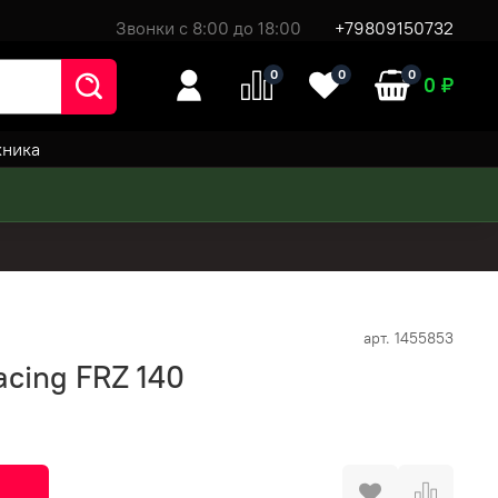
Звонки с 8:00 до 18:00
+79809150732
0
0
0
0 ₽
хника
арт.
1455853
cing FRZ 140