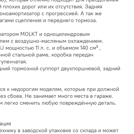
й плохих дорог или их отсутствия. Задняя
оноамортизатор с прогрессией. А так же
гами сцепления и переднего тормоза.
ратором MOLKT и одноцилиндровым
елем с воздушно-масляным охлаждением.
мощностью 11 л. с. и объемом 140 см³ ,
нной стальной раме, коробка передач
тупенчатая.
дний тормозной суппорт двухпоршневой, задний
тся к недорогим моделям, которые при должной
ез сбоев. Не занимает много места в гараже.
м легко сменить любую повреждённую деталь.
ация
ехнику в заводской упаковке со склада и может