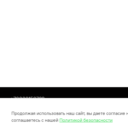
+79809150732
Респ Татарстан, г Бугульма, ул Хусаина Ямашева, 
Продолжая использовать наш сайт, вы даете согласие 
соглашаетесь с нашей
Политикой безопасности