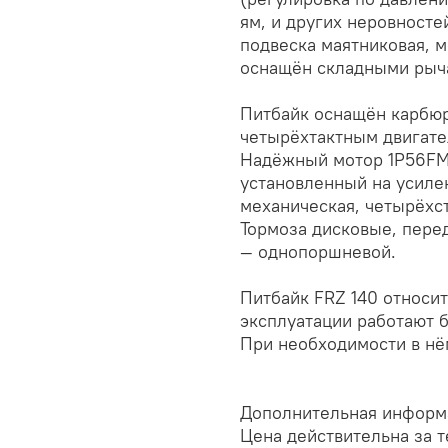
ям, и других неровносте
подвеска маятниковая, м
оснащён складными рыча
Питбайк оснащён карбю
четырёхтактным двигат
Надёжный мотор 1P56FMJ 
установленный на усиле
механическая, четырёхс
Тормоза дисковые, пере
— однопоршневой.
Питбайк FRZ 140 относи
эксплуатации работают б
При необходимости в нё
Дополнительная информ
Цена действительна за т