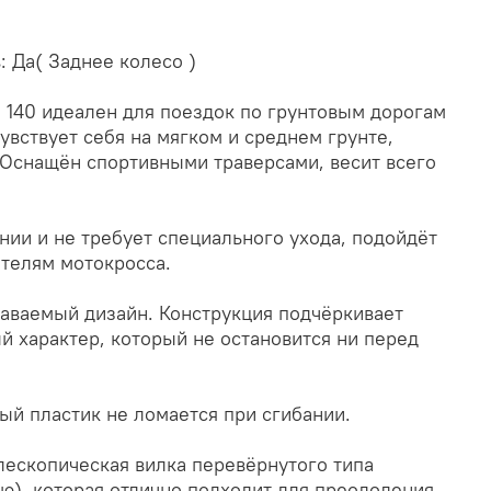
 Да( Заднее колесо )
 140 идеален для поездок по грунтовым дорогам
вствует себя на мягком и среднем грунте,
. Оснащён спортивными траверсами, весит всего
нии и не требует специального ухода, подойдёт
ителям мотокросса.
наваемый дизайн. Конструкция подчёркивает
й характер, который не остановится ни перед
й пластик не ломается при сгибании.
лескопическая вилка перевёрнутого типа
ю), которая отлично подходит для преодоления