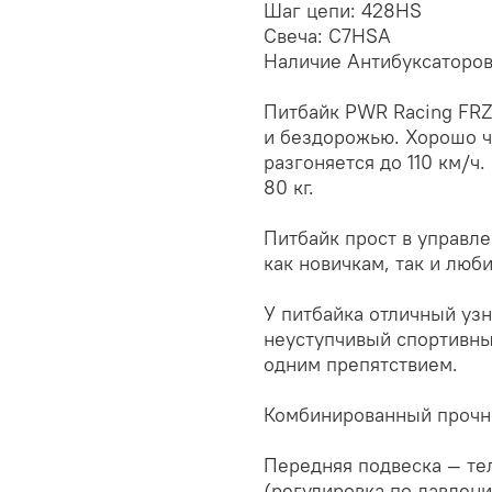
Шаг цепи: 428HS
Свеча: C7HSA
Наличие Антибуксаторов:
Питбайк PWR Racing FRZ
и бездорожью. Хорошо чу
разгоняется до 110 км/ч
80 кг.
Питбайк прост в управле
как новичкам, так и люб
У питбайка отличный уз
неуступчивый спортивны
одним препятствием.
Комбинированный прочны
Передняя подвеска — те
(регулировка по давлени