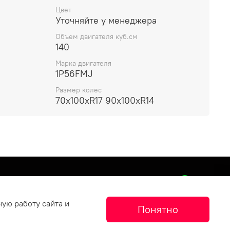
Цвет
Уточняйте у менеджера
Объем двигателя куб.см
140
Марка двигателя
1P56FMJ
Размер колес
70х100хR17 90х100хR14
ную работу сайта и
Понятно