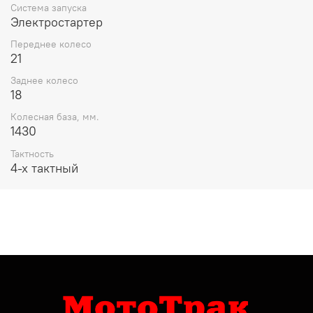
Система запуска
Электростартер
Переднее колесо
21
Заднее колесо
18
Колесная база, мм.
1430
Тактность
4-x тактный