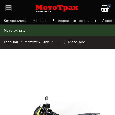
0
Квадроциклы
Мопеды
Внедорожные мотоциклы
Дорожн
Мототехника
Главная
Мототехника
...
Motoland