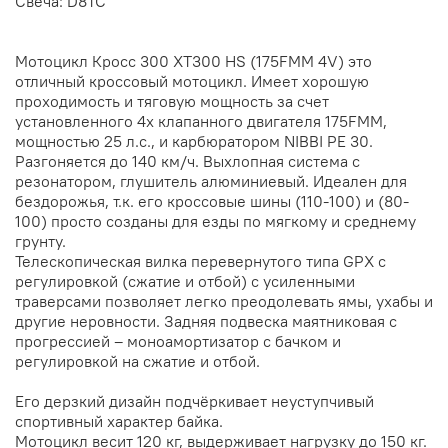
Свеча: D8TC
Мотоцикл Кросс 300 XT300 HS (175FMM 4V) это
отличный кроссовый мотоцикл. Имеет хорошую
проходимость и тяговую мощность за счет
установленного 4х клапанного двигателя 175FMM,
мощностью 25 л.с., и карбюратором NIBBI PE 30.
Разгоняется до 140 км/ч. Выхлопная система с
резонатором, глушитель алюминиевый. Идеален для
бездорожья, т.к. его кроссовые шины (110-100) и (80-
100) просто созданы для езды по мягкому и среднему
грунту.
Телескопическая вилка перевернутого типа GPX c
регулировкой (сжатие и отбой) с усиленными
траверсами позволяет легко преодолевать ямы, ухабы и
другие неровности. Задняя подвеска маятниковая с
прогрессией – моноамортизатор с бачком и
регулировкой на сжатие и отбой.
Его дерзкий дизайн подчёркивает неуступчивый
спортивный характер байка.
Мотоцикл весит 120 кг, выдерживает нагрузку до 150 кг.