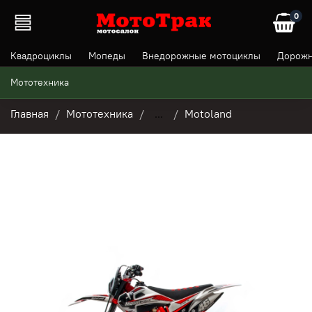
0
Квадроциклы
Мопеды
Внедорожные мотоциклы
Дорожн
Мототехника
Главная
Мототехника
...
Motoland