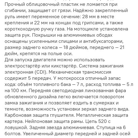
Прочный облицовочный пластик не ломается при
сгибании, защищает от грязи. Надёжно закрепленный
руль имеет переменное сечение: 28 мм в месте
крепления и 22 мм на концах под грипсами, а также
короткоходную ручку газа. На мотоцикле установлена
защита рук. Покрышки на алюминиевых ободах
оснащены усиленными спицами и антибуксаторами,
размер заднего колеса — 18 дюймов, переднего — 21
дюйм, крепятся на полые оси.
Для запуска двигателя можно использовать
электростартёр или кикстартёр. Система зажигания
электронная (CDI). Механическая трансмиссия
содержит 5 передач. У мотокросса отличный запас
хода: объём топливного бака — 7 л, расход топлива — 5 л
на 100 км. Передняя светодиодная линзованная фара
обновленного дизайна легко включается поворотом
замка зажигания и позволяет ездить в сумерках и
темноте, возможность установки зеркал заднего вида.
Карбоновая защита глушителя. Металлическая защита
картера. Нейлоновая защита рамы. Цепь 520 с
ловушкой. Задняя звезда алюминиевая. Ступица на 6
болтов. Увеличенный диаметр передней и задней осей