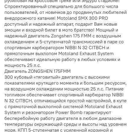
рубилова» на кроссовом треке или эндуро стадионе!
Спроектированный специально для большого числа
пользователей, от новичков до продвинутых любителей
внедорожного катания! Motoland SMX 300 PRO
доступный и надежный аппарат, подарит Вам новые
эмоции и входной билет в мото братство! Мощный и
надежный двигатель Zongshen 175 FMM с воздушным
охлаждением и 5-ступенчатой трансмиссией в паре со
спортивным карбюратором NIBBI N 32 CITBCH и
прямоточным выхлопом Motoland Exhaust System
обеспечивают идеальную работу в любых условиях и
мощность 25 л.с.
Двигатель ZONGSHEN 175FMM
300 кубовый «тяговитый» двигатель с высокими
показателями крутящего момента и большим ресурсом,
на воздушном охлаждении мощностью 25 л.с. Питание
топливом обеспечивает спортивный карбюратор NIBBI
N 32 CITBCH, отличающийся простой настройкой, в купе
с прямоточной выхлопной системой Motoland Exhaust
System и резонатором Power Bomb гарантируют
бесперебойную работу двигателя в любом диапазоне
температуры окружающей среды и высоты над уровнем
моря. КПП 5-ступенчатая с усиленной корзиной и