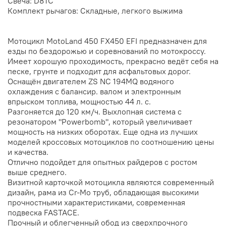
Свеча: D8TC
Комплект рычагов: Складные, легкого выжима
Мотоцикл MotoLand 450 FX450 EFI предназначен для
езды по бездорожью и соревнований по мотокроссу.
Имеет хорошую проходимость, прекрасно ведёт себя на
песке, грунте и подходит для асфальтовых дорог.
Оснащён двигателем ZS NC 194MQ водяного
охлаждения с балансир. валом и электронным
впрыском топлива, мощностью 44 л. с.
Разгоняется до 120 км/ч. Выхлопная система с
резонатором "Рowerbomb", который увеличивает
мощность на низких оборотах. Еще одна из лучших
моделей кроссовых мотоциклов по соотношению цены
и качества.
Отлично подойдет для опытных райдеров с ростом
выше среднего.
Визитной карточкой мотоцикла являются современный
дизайн, рама из Cr-Mo труб, обладающая высокими
прочностными характеристиками, современная
подвеска FASTACE.
Прочный и облегченный обод из сверхпрочного