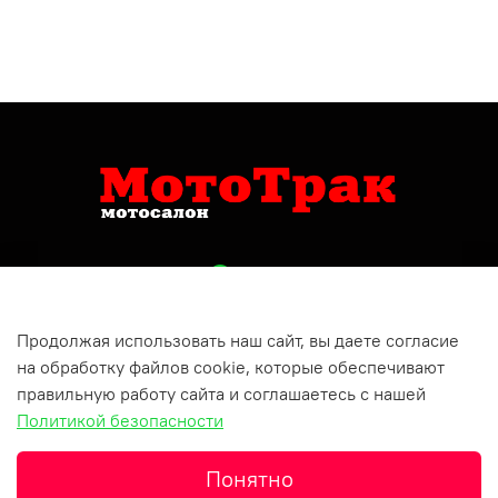
Продолжая использовать наш сайт, вы даете согласие
+79809150732
на обработку файлов cookie, которые обеспечивают
Респ Татарстан, г Бугульма, ул Хусаина Ямашева, д 10
правильную работу сайта и соглашаетесь с нашей
Политикой безопасности
Понятно