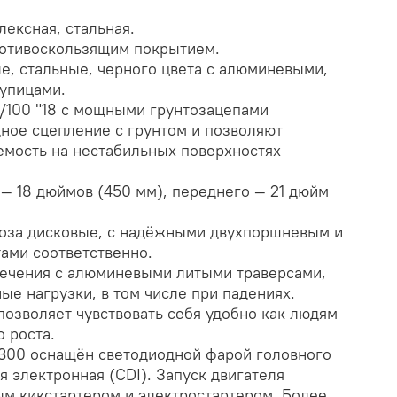
ексная, стальная.
ротивоскользящим покрытием.
е, стальные, черного цвета с алюминевыми,
упицами.
0/100 "18 с мощными грунтозацепами
ное сцепление с грунтом и позволяют
емость на нестабильных поверхностях
 — 18 дюймов (450 мм), переднего — 21 дюйм
оза дисковые, с надёжными двухпоршневым и
ами соответственно.
ечения с алюминевыми литыми траверсами,
е нагрузки, в том числе при падениях.
позволяет чувствовать себя удобно как людям
о роста.
300 оснащён светодиодной фарой головного
я электронная (CDI). Запуск двигателя
м кикстартером и электростартером. Более