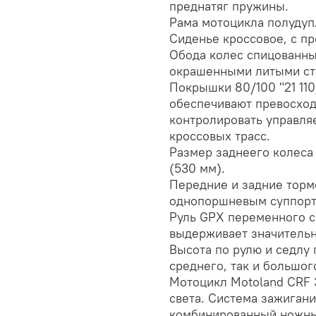
преднатяг пружины.
Рама мотоцикла полудупл
Сиденье кроссовое, с п
Обода колес спицованны
окрашенными литыми ст
Покрышки 80/100 "21 11
обеспечивают превосход
контролировать управля
кроссовых трасс.
Размер заднеего колеса
(530 мм).
Передние и задние торм
однопоршневым суппорт
Руль GPX переменного с
выдерживает значительны
Высота по рулю и седлу 
среднего, так и большог
Мотоцикл Motoland CRF 
света. Система зажигани
комбинированный ножны