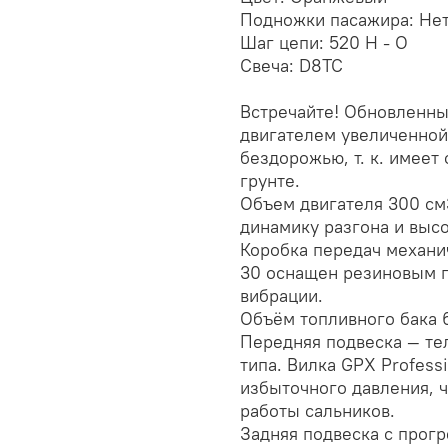
Подножки пасажира: Не
Шаг цепи: 520 H - O
Свеча: D8TC
Встречайте! Обновленны
двигателем увеличенной
бездорожью, т. к. имеет
грунте.
Объем двигателя 300 см
динамику разгона и выс
Коробка передач механич
30 оснащен резиновым п
вибрации.
Объём топливного бака 6
Передняя подвеска — те
типа. Вилка GPX Profess
избыточного давления, 
работы сальников.
Задняя подвеска с прогр