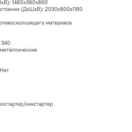
ШхВ): 1480х380х860
остоянии (ДхШхВ): 2030х800х1180
отивоскользящего материала
 340
 металлические
 Нет
ростартер/кикстартер