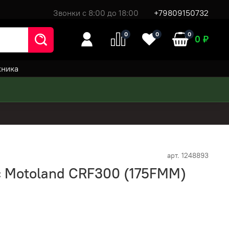
Звонки с 8:00 до 18:00
+79809150732
0
0
0
0 ₽
хника
арт.
1248893
 Motoland CRF300 (175FMM)