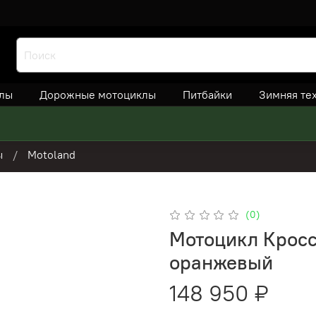
лы
Дорожные мотоциклы
Питбайки
Зимняя те
ы
Motoland
(0)
Мотоцикл Кросс
оранжевый
148 950 ₽