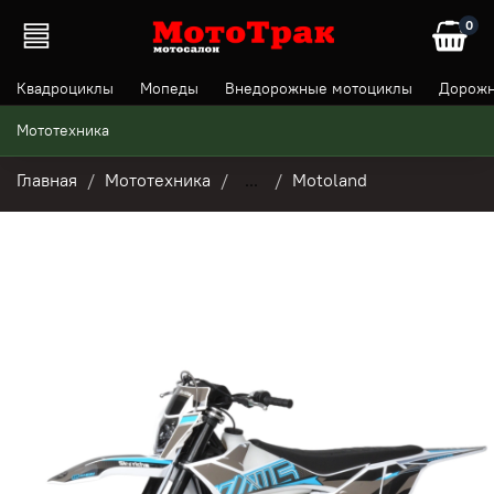
0
Квадроциклы
Мопеды
Внедорожные мотоциклы
Дорожн
Мототехника
Главная
Мототехника
...
Motoland