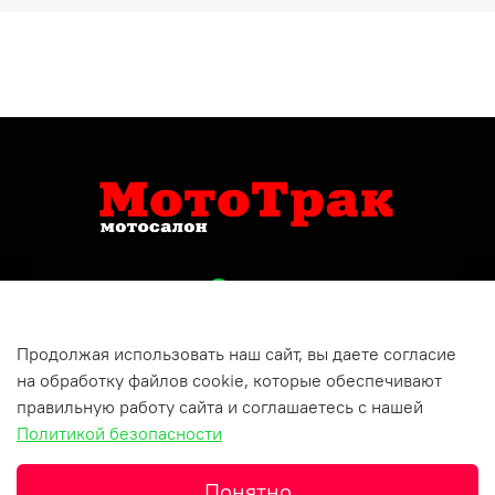
Продолжая использовать наш сайт, вы даете согласие
+79809150732
на обработку файлов cookie, которые обеспечивают
Респ Татарстан, г Бугульма, ул Хусаина Ямашева, д 10
правильную работу сайта и соглашаетесь с нашей
Политикой безопасности
Понятно