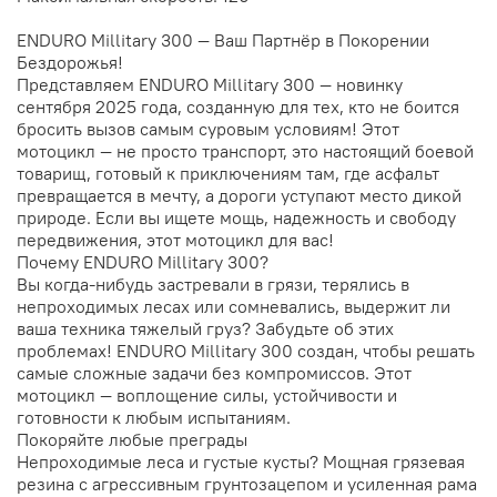
ENDURO Millitary 300 — Ваш Партнёр в Покорении
Бездорожья!
Представляем ENDURO Millitary 300 — новинку
сентября 2025 года, созданную для тех, кто не боится
бросить вызов самым суровым условиям! Этот
мотоцикл — не просто транспорт, это настоящий боевой
товарищ, готовый к приключениям там, где асфальт
превращается в мечту, а дороги уступают место дикой
природе. Если вы ищете мощь, надежность и свободу
передвижения, этот мотоцикл для вас!
Почему ENDURO Millitary 300?
Вы когда-нибудь застревали в грязи, терялись в
непроходимых лесах или сомневались, выдержит ли
ваша техника тяжелый груз? Забудьте об этих
проблемах! ENDURO Millitary 300 создан, чтобы решать
самые сложные задачи без компромиссов. Этот
мотоцикл — воплощение силы, устойчивости и
готовности к любым испытаниям.
Покоряйте любые преграды
Непроходимые леса и густые кусты? Мощная грязевая
резина с агрессивным грунтозацепом и усиленная рама