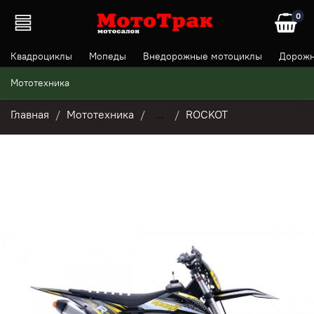
0
Квадроциклы
Мопеды
Внедорожные мотоциклы
Дорожн
Мототехника
Главная
Мототехника
...
ROCKOT