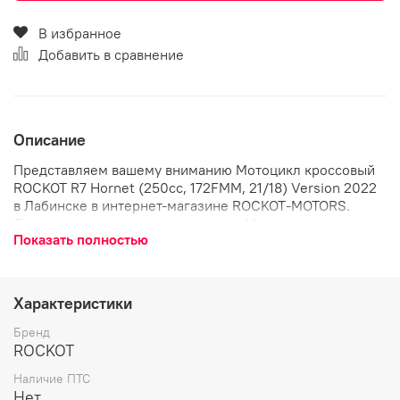
В избранное
Добавить в сравнение
Описание
Представляем вашему вниманию Мотоцикл кроссовый
ROCKOT R7 Hornet (250сс, 172FMM, 21/18) Version 2022
в Лабинске в интернет-магазине ROCKOT-MOTORS.
Данная модель относится к классу Мотоциклы.
Показать полностью
Мотоцикл кроссовый ROCKOT R7 Hornet (250сс,
172FMM, 21/18) Version 2022 выгодно выделяется
интересной и сбалансированной комплектацией,
качественной сборкой, неповторимым и интересным
Характеристики
дизайном. Данную модель высоко оценивают любители
мототехники как в Краснодарском крае, так и по всей
Бренд
России. Она имеет большое количество положительных
ROCKOT
отзывов от покупателей и высокую востребованность на
Наличие ПТС
рынке. Выбирая Мотоцикл кроссовый ROCKOT R7 Hornet
Нет