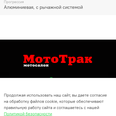
Прогрессия
Алюминиевая, с рычажной системой
Продолжая использовать наш сайт, вы даете согласие
+79809150732
на обработку файлов cookie, которые обеспечивают
Респ Татарстан, г Бугульма, ул Хусаина Ямашева, д 10
правильную работу сайта и соглашаетесь с нашей
Политикой безопасности