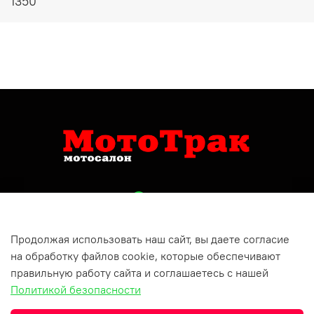
1350
Продолжая использовать наш сайт, вы даете согласие
+79809150732
на обработку файлов cookie, которые обеспечивают
Респ Татарстан, г Бугульма, ул Хусаина Ямашева, д 10
правильную работу сайта и соглашаетесь с нашей
Политикой безопасности