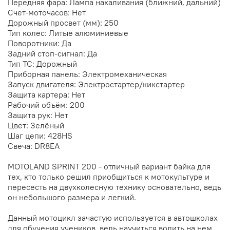
Передняя фара: Лампа накаливания (ближний, дальний)
Счет-моточасов: Нет
Дорожный просвет (мм): 250
Тип колес: Литые алюминиевые
Поворотники: Да
Задний стоп-сигнал: Да
Тип ТС: Дорожный
Приборная панель: Электромеханическая
Запуск двигателя: Электростартер/кикстартер
Защита картера: Нет
Рабочий объём: 200
Защита рук: Нет
Цвет: Зелёный
Шаг цепи: 428HS
Свеча: DR8EA
MOTOLAND SPRINT 200 - отличный вариант байка для
тех, кто только решил приобщиться к мотокультуре и
пересесть на двухколесную технику основательно, ведь
он небольшого размера и легкий.
Данный мотоцикл зачастую используется в автошколах
для обучения учеников, ведь научиться водить на нем