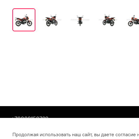
+79809150732
Респ Татарстан, г Бугульма, ул Хусаина Ямашева, 
Продолжая использовать наш сайт, вы даете согласие 