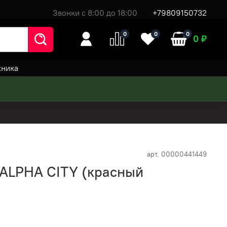
Звонки с 8:00 до 18:00
+79809150732
0
0
0
0 ₽
хника
арт.
00000441449
ALPHA CITY (красный