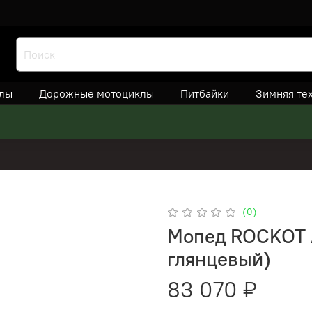
лы
Дорожные мотоциклы
Питбайки
Зимняя те
(0)
Мопед ROCKOT 
глянцевый)
83 070 ₽