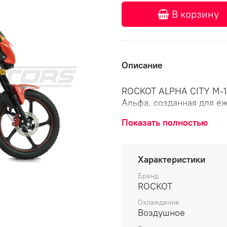
В корзину
Описание
ROCKOT ALPHA CITY M-12
Альфа, созданная для е
разбавления повседневн
Показать полностью
Дизайн
Характеристики
Мопед ROCKOT ALPHA CIT
ROCKOT ALPHA, но, что 
Бренд
Несмотря на габариты, 
ROCKOT
похожим на настоящий г
Охлаждение
транспортном потоке мо
Воздушное
достаточно сложно.