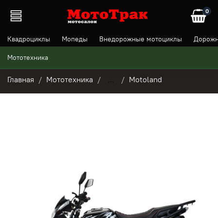
0
Квадроциклы
Мопеды
Внедорожные мотоциклы
Дорожн
Мототехника
Главная
Мототехника
...
Motoland