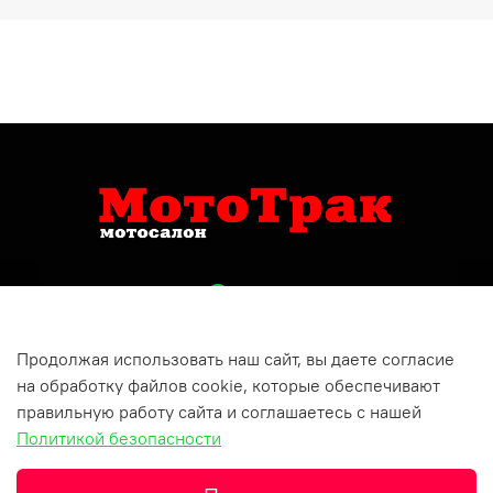
Продолжая использовать наш сайт, вы даете согласие
+79809150732
на обработку файлов cookie, которые обеспечивают
Респ Татарстан, г Бугульма, ул Хусаина Ямашева, д 10
правильную работу сайта и соглашаетесь с нашей
Политикой безопасности