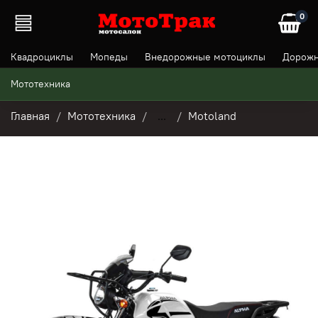
0
Квадроциклы
Мопеды
Внедорожные мотоциклы
Дорожн
Мототехника
Главная
Мототехника
...
Motoland