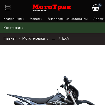
0
Квадроциклы
Мопеды
Внедорожные мотоциклы
Дорожн
Мототехника
Главная
Мототехника
...
EXA