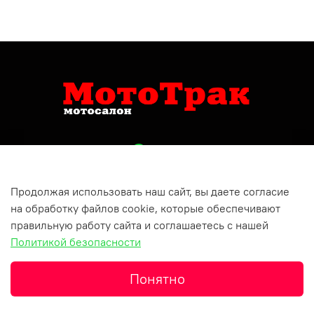
Читать дальше
Читать подробнее
Продолжая использовать наш сайт, вы даете согласие
+79809150732
на обработку файлов cookie, которые обеспечивают
Респ Татарстан, г Бугульма, ул Хусаина Ямашева, д 10
правильную работу сайта и соглашаетесь с нашей
Политикой безопасности
Понятно
Главная
Корзина
Избранное