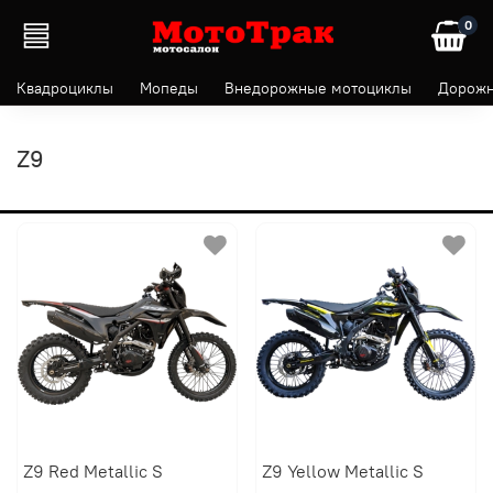
0
Квадроциклы
Мопеды
Внедорожные мотоциклы
Дорожн
Z9
Z9 Red Metallic S
Z9 Yellow Metallic S