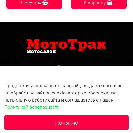
В корзину
В корзину
Продолжая использовать наш сайт, вы даете согласие
+79809150732
на обработку файлов cookie, которые обеспечивают
Респ Татарстан, г Бугульма, ул Хусаина Ямашева, д 10
правильную работу сайта и соглашаетесь с нашей
Политикой безопасности
Понятно